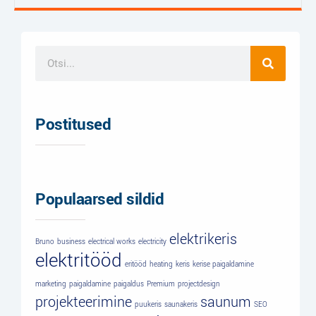
Postitused
Populaarsed sildid
elektrikeris
Bruno
business
electrical works
electricity
elektritööd
eritööd
heating
keris
kerise paigaldamine
marketing
paigaldamine
paigaldus
Premium
projectdesign
projekteerimine
saunum
puukeris
saunakeris
SEO