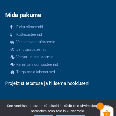
Mida pakume
Elektrisüsteemid
Küttesüsteemid
Ventilatsioonisüsteemid
Jahutussüsteemid
Veevarustussüsteemid
Kanalisatsioonisüsteemid
Targa maja lahendused
Projektist teostuse ja hilisema hoolduseni.
See veebisait kasutab küpsiseid ja küsib teie sirvimiskogemuse
0
© 2025 | Teamservice OÜ | Kõik õigused kaitstud |
parandamiseks teie isikuandmeid.
Privaatsusinfo
|
Müügitingimused