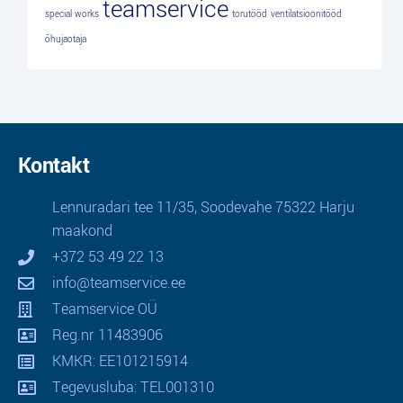
teamservice
special works
torutööd
ventilatsioonitööd
õhujaotaja
Kontakt
Lennuradari tee 11/35, Soodevahe 75322 Harju
maakond
+372 53 49 22 13
info@teamservice.ee
Teamservice OÜ
Reg.nr 11483906
KMKR: EE101215914
Tegevusluba: TEL001310