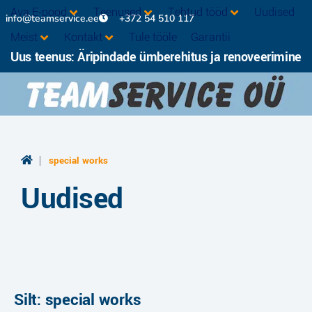
Ava E-pood
Teenused
Tehtud tööd
Uudised
info@teamservice.ee
+372 54 510 117
Meist
Kontakt
Tule tööle
Garantii
Uus teenus: Äripindade ümberehitus ja renoveerimine
|
special works
Uudised
Silt: special works