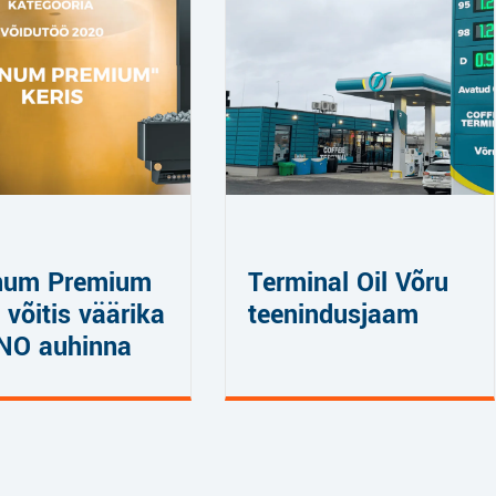
num Premium
Terminal Oil Võru
 võitis väärika
teenindusjaam
NO auhinna