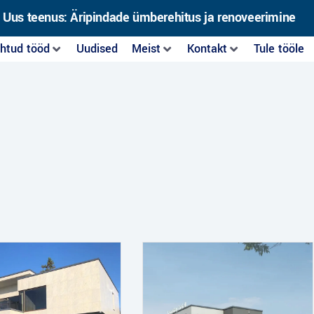
Uus teenus: Äripindade ümberehitus ja renoveerimine
htud tööd
Uudised
Meist
Kontakt
Tule tööle