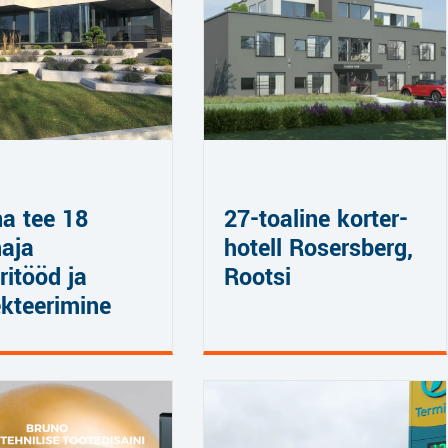
a tee 18
27-toaline korter-
aja
hotell Rosersberg,
ritööd ja
Rootsi
ekteerimine