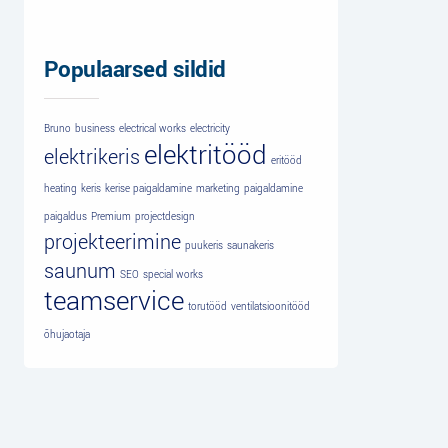
Populaarsed sildid
Bruno
business
electrical works
electricity
elektritööd
elektrikeris
eritööd
heating
keris
kerise paigaldamine
marketing
paigaldamine
paigaldus
Premium
projectdesign
projekteerimine
puukeris
saunakeris
saunum
SEO
special works
teamservice
torutööd
ventilatsioonitööd
õhujaotaja