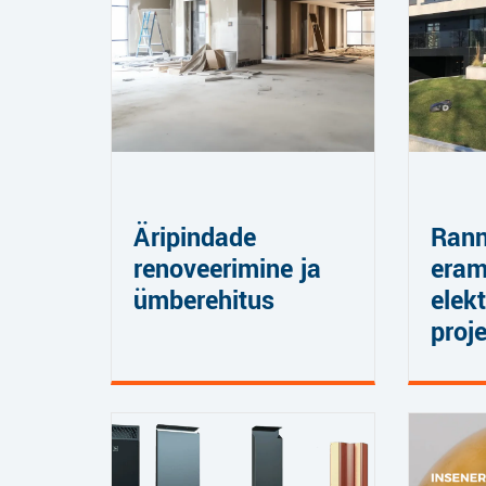
Äripindade
Rann
renoveerimine ja
eram
ümberehitus
elekt
proj