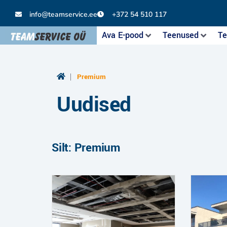
info@teamservice.ee
+372 54 510 117
Ava E-pood
Teenused
Te
|
Premium
Uudised
Silt: Premium