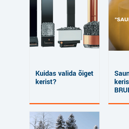
Kuidas valida õiget
Sau
kerist?
keris
BRU