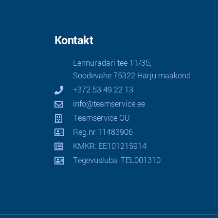
Kontakt
Lennuradari tee 11/35,
Soodevahe 75322 Harju maakond
+372 53 49 22 13
info@teamservice.ee
Teamservice OÜ
Reg.nr 11483906
KMKR: EE101215914
Tegevusluba: TEL001310