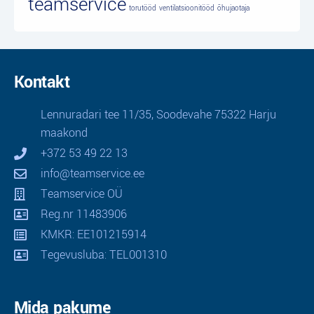
teamservice
torutööd
ventilatsioonitööd
õhujaotaja
Kontakt
Lennuradari tee 11/35, Soodevahe 75322 Harju
maakond
+372 53 49 22 13
info@teamservice.ee
Teamservice OÜ
Reg.nr 11483906
KMKR: EE101215914
Tegevusluba: TEL001310
Mida pakume