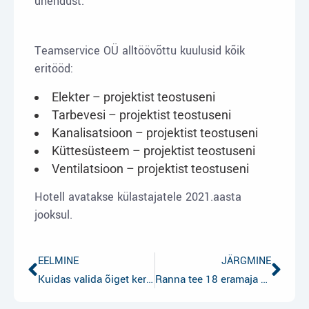
ühendust.
Teamservice OÜ alltöövõttu kuulusid kõik
eritööd:
Elekter – projektist teostuseni
Tarbevesi – projektist teostuseni
Kanalisatsioon – projektist teostuseni
Küttesüsteem – projektist teostuseni
Ventilatsioon – projektist teostuseni
Hotell avatakse külastajatele 2021.aasta
jooksul.
EELMINE
JÄRGMINE
Kuidas valida õiget kerist?
Ranna tee 18 eramaja elektritööd ja projekteerimine