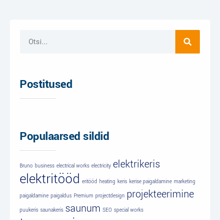
Postitused
Populaarsed sildid
elektrikeris
Bruno
business
electrical works
electricity
elektritööd
eritööd
heating
keris
kerise paigaldamine
marketing
projekteerimine
paigaldamine
paigaldus
Premium
projectdesign
saunum
puukeris
saunakeris
SEO
special works