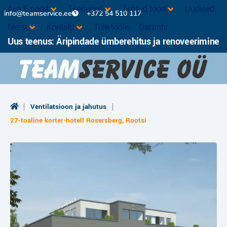
Ava E-pood
Teenused
Tehtud tööd
Uudised
info@teamservice.ee
+372 54 510 117
Meist
Kontakt
Tule tööle
Garantii
Uus teenus: Äripindade ümberehitus ja renoveerimine
|
|
Ventilatsioon ja jahutus
27-toaline korter-hotell Rosersberg, Rootsi