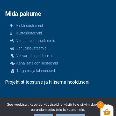
Mida pakume
Elektrisüsteemid
Küttesüsteemid
Ventilatsioonisüsteemid
Jahutussüsteemid
Veevarustussüsteemid
Kanalisatsioonisüsteemid
Targa maja lahendused
Projektist teostuse ja hilisema hoolduseni.
See veebisait kasutab küpsiseid ja küsib teie sirvimiskogemuse
0
© 2025 | Teamservice OÜ | Kõik õigused kaitstud |
parandamiseks teie isikuandmeid.
Privaatsusinfo
|
Müügitingimused
Veebimeister
Woofy.org