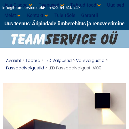
Ava E-pood
Teenused
Tehtud tööd
Uudised
info@teamservice.ee
+372 54 510 117
Meist
Kontakt
Tule tööle
Garantii
Uus teenus: Äripindade ümberehitus ja renoveerimine
Avaleht
>
Tooted
>
LED Valgustid
>
Välisvalgustid
>
Fassaadivalgustid
> LED Fassaadivalgusti A100