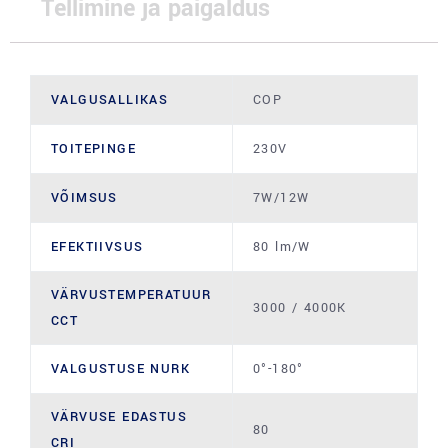
Tellimine ja paigaldus
VALGUSALLIKAS
COP
TOITEPINGE
230V
VÕIMSUS
7W/12W
EFEKTIIVSUS
80 lm/W
VÄRVUSTEMPERATUUR
3000 / 4000K
CCT
VALGUSTUSE NURK
0°-180°
VÄRVUSE EDASTUS
80
CRI