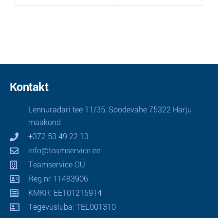
Kontakt
Lennuradari tee 11/35, Soodevahe 75322 Harju
maakond
+372 53 49 22 13
info@teamservice.ee
Teamservice OÜ
Reg.nr 11483906
KMKR: EE101215914
Tegevusluba: TEL001310