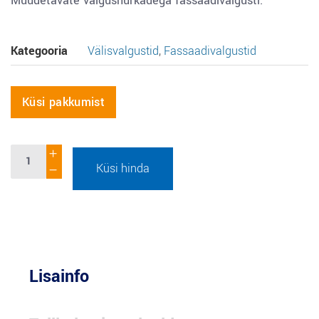
Muudetavate valgusnurkadega fassaadivalgusti.
Kategooria
Välisvalgustid
,
Fassaadivalgustid
Küsi pakkumist
Küsi hinda
Lisainfo