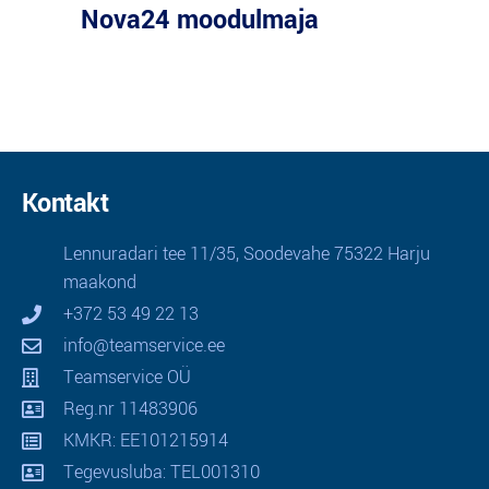
Nova24 moodulmaja
Kontakt
Lennuradari tee 11/35, Soodevahe 75322 Harju
maakond
+372 53 49 22 13
info@teamservice.ee
Teamservice OÜ
Reg.nr 11483906
KMKR: EE101215914
Tegevusluba: TEL001310