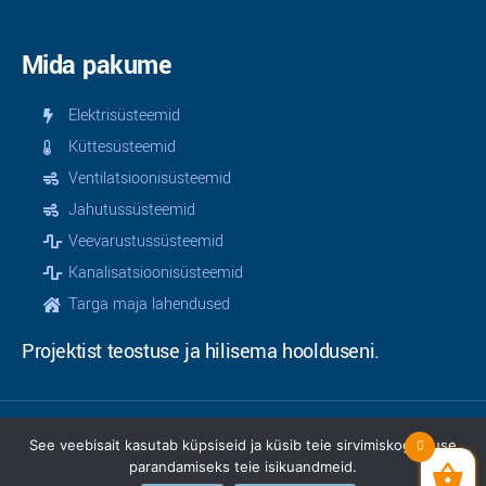
Mida pakume
Elektrisüsteemid
Küttesüsteemid
Ventilatsioonisüsteemid
Jahutussüsteemid
Veevarustussüsteemid
Kanalisatsioonisüsteemid
Targa maja lahendused
Projektist teostuse ja hilisema hoolduseni.
See veebisait kasutab küpsiseid ja küsib teie sirvimiskogemuse
0
© 2025 | Teamservice OÜ | Kõik õigused kaitstud |
parandamiseks teie isikuandmeid.
Privaatsusinfo
|
Müügitingimused