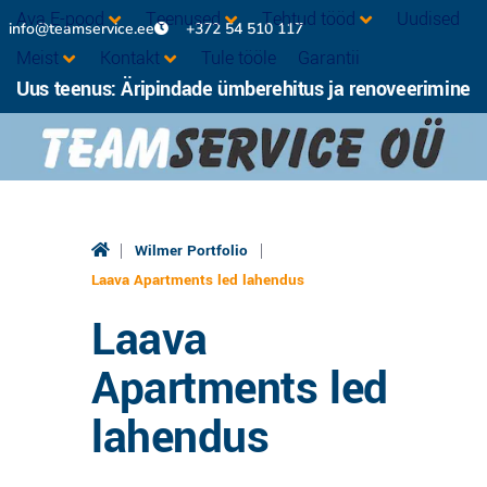
Ava E-pood
Teenused
Tehtud tööd
Uudised
info@teamservice.ee
+372 54 510 117
Meist
Kontakt
Tule tööle
Garantii
Uus teenus: Äripindade ümberehitus ja renoveerimine
|
|
Wilmer Portfolio
Laava Apartments led lahendus
Laava
Apartments led
lahendus