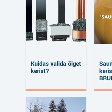
Kuidas valida õiget
Sau
kerist?
keris
BRU