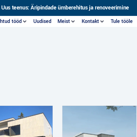
Uus teenus: Äripindade ümberehitus ja renoveerimine
htud tööd
Uudised
Meist
Kontakt
Tule tööle