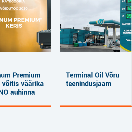
num Premium
Terminal Oil Võru
 võitis väärika
teenindusjaam
NO auhinna