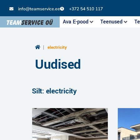
info@teamservice.ee
+372 54 510 117
Ava E-pood
Teenused
Te
|
electricity
Uudised
Silt: electricity