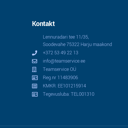
Kontakt
Lennuradari tee 11/35,
Soodevahe 75322 Harju maakond
+372 53 49 22 13
info@teamservice.ee
Teamservice OÜ
Reg.nr 11483906
KMKR: EE101215914
Tegevusluba: TEL001310