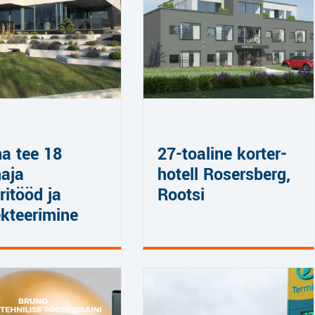
a tee 18
27-toaline korter-
aja
hotell Rosersberg,
ritööd ja
Rootsi
ekteerimine