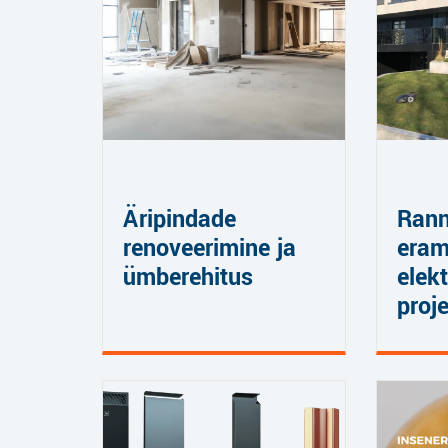
Äripindade
Rann
renoveerimine ja
eram
ümberehitus
elekt
proj