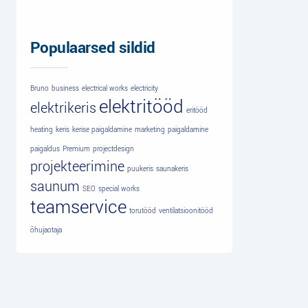
Populaarsed sildid
Bruno
business
electrical works
electricity
elektritööd
elektrikeris
eritööd
heating
keris
kerise paigaldamine
marketing
paigaldamine
paigaldus
Premium
projectdesign
projekteerimine
puukeris
saunakeris
saunum
SEO
special works
teamservice
torutööd
ventilatsioonitööd
õhujaotaja