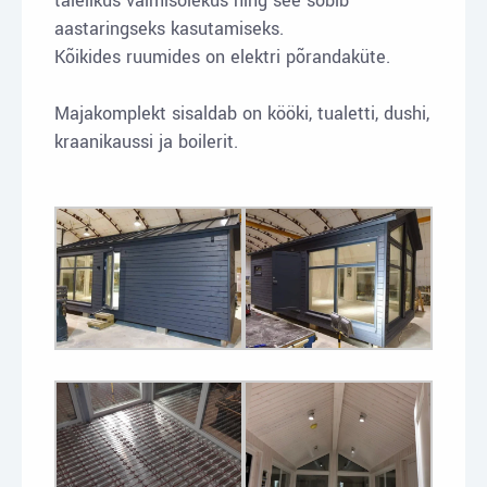
täielikus valmisolekus ning see sobib
aastaringseks kasutamiseks.
Kõikides ruumides on elektri põrandaküte.
Majakomplekt sisaldab on kööki, tualetti, dushi,
kraanikaussi ja boilerit.