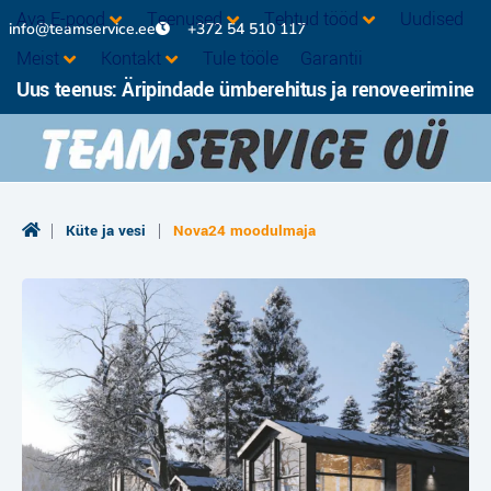
Ava E-pood
Teenused
Tehtud tööd
Uudised
info@teamservice.ee
+372 54 510 117
Meist
Kontakt
Tule tööle
Garantii
Uus teenus: Äripindade ümberehitus ja renoveerimine
|
|
Küte ja vesi
Nova24 moodulmaja