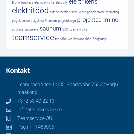
elektrikeris
Bruno
business
electrical works
electricity
elektritööd
eritööd
heating
keris
kerise paigaldamine
marketing
projekteerimine
paigaldamine
paigaldus
Premium
projectdesign
saunum
puukeris
saunakeris
SEO
special works
teamservice
torutööd
ventilatsioonitööd
õhujaotaja
Kontakt
Lennuradari tee 11/35, Soodevahe 75322 Harju
maakond
+372 53 49 22 13
info@teamservice.ee
Teamservice OÜ
Reg.nr 11483906