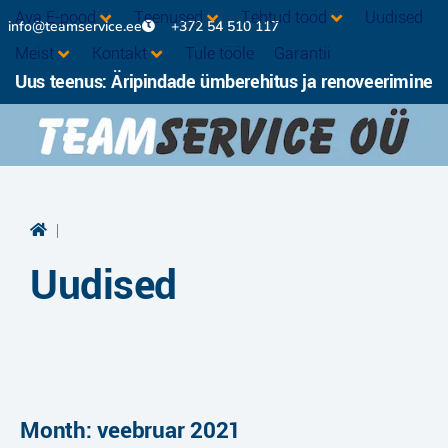
Ava E-pood
Teenused
Tehtud tööd
Uudised
info@teamservice.ee
+372 54 510 117
Meist
Kontakt
Tule tööle
Garantii
Uus teenus: Äripindade ümberehitus ja renoveerimine
|
Uudised
Month: veebruar 2021