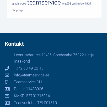
teamservice
special works
torutööd
ventilatsioonitööd
õhujaotaja
Kontakt
Lennuradari tee 11/35, Soodevahe 75322 Harju
maakond
+372 53 49 22 13
info@teamservice.ee
Teamservice OÜ
Reg.nr 11483906
KMKR: EE101215914
Tegevusluba: TEL001310