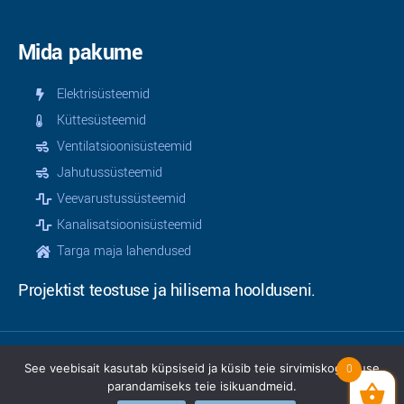
Mida pakume
Elektrisüsteemid
Küttesüsteemid
Ventilatsioonisüsteemid
Jahutussüsteemid
Veevarustussüsteemid
Kanalisatsioonisüsteemid
Targa maja lahendused
Projektist teostuse ja hilisema hoolduseni.
See veebisait kasutab küpsiseid ja küsib teie sirvimiskogemuse
0
© 2025 | Teamservice OÜ | Kõik õigused kaitstud |
parandamiseks teie isikuandmeid.
Privaatsusinfo
|
Müügitingimused