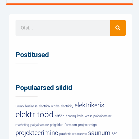
Postitused
Populaarsed sildid
elektrikeris
Bruno
business
electrical works
electricity
elektritööd
eritööd
heating
keris
kerise paigaldamine
marketing
paigaldamine
paigaldus
Premium
projectdesign
projekteerimine
saunum
puukeris
saunakeris
SEO