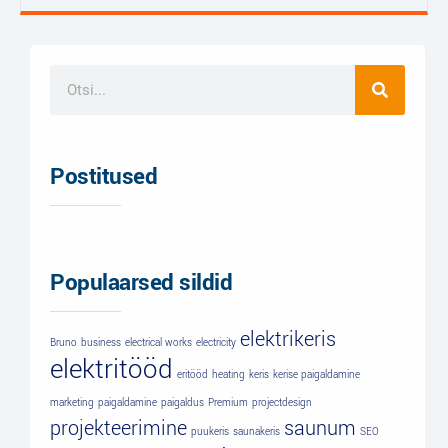
Postitused
Populaarsed sildid
elektrikeris
Bruno
business
electrical works
electricity
elektritööd
eritööd
heating
keris
kerise paigaldamine
marketing
paigaldamine
paigaldus
Premium
projectdesign
projekteerimine
saunum
puukeris
saunakeris
SEO