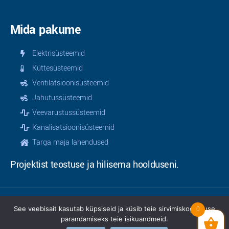
Mida pakume
Elektrisüsteemid
Küttesüsteemid
Ventilatsioonisüsteemid
Jahutussüsteemid
Veevarustussüsteemid
Kanalisatsioonisüsteemid
Targa maja lahendused
Projektist teostuse ja hilisema hoolduseni.
See veebisait kasutab küpsiseid ja küsib teie sirvimiskogemuse
0
© 2025 | Teamservice OÜ | Kõik õigused kaitstud |
parandamiseks teie isikuandmeid.
Privaatsusinfo
|
Müügitingimused