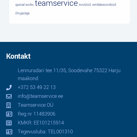
teamservice
special works
torutööd
ventilatsioonitööd
õhujaotaja
Kontakt
Lennuradari tee 11/35, Soodevahe 75322 Harju
maakond
+372 53 49 22 13
info@teamservice.ee
Teamservice OÜ
Reg.nr 11483906
KMKR: EE101215914
Tegevusluba: TEL001310