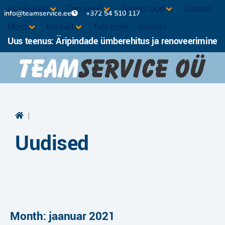
Ava E-pood
Teenused
Tehtud tööd
Uudised
info@teamservice.ee
+372 54 510 117
Meist
Kontakt
Tule tööle
Garantii
Uus teenus: Äripindade ümberehitus ja renoveerimine
|
Uudised
Month: jaanuar 2021