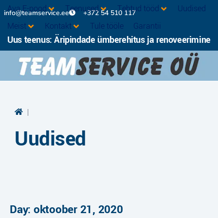
Ava E-pood
Teenused
Tehtud tööd
Uudised
info@teamservice.ee
+372 54 510 117
Meist
Kontakt
Tule tööle
Garantii
Uus teenus: Äripindade ümberehitus ja renoveerimine
|
Uudised
Day: oktoober 21, 2020