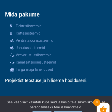
Mida pakume
Elektrisüsteemid
Küttesüsteemid
Ventilatsioonisüsteemid
Jahutussüsteemid
Veevarustussüsteemid
Kanalisatsioonisüsteemid
Targa maja lahendused
Projektist teostuse ja hilisema hoolduseni.
See veebisait kasutab küpsiseid ja küsib teie sirvimiskogemuse
0
© 2025 | Teamservice OÜ | Kõik õigused kaitstud |
parandamiseks teie isikuandmeid.
Privaatsusinfo
|
Müügitingimused