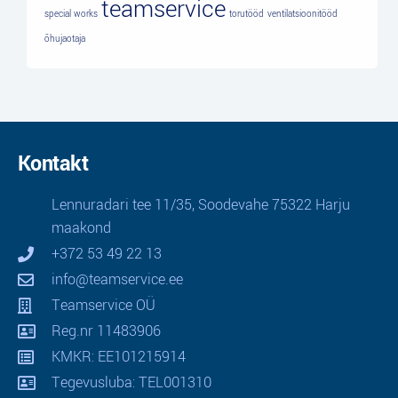
teamservice
special works
torutööd
ventilatsioonitööd
õhujaotaja
Kontakt
Lennuradari tee 11/35, Soodevahe 75322 Harju
maakond
+372 53 49 22 13
info@teamservice.ee
Teamservice OÜ
Reg.nr 11483906
KMKR: EE101215914
Tegevusluba: TEL001310