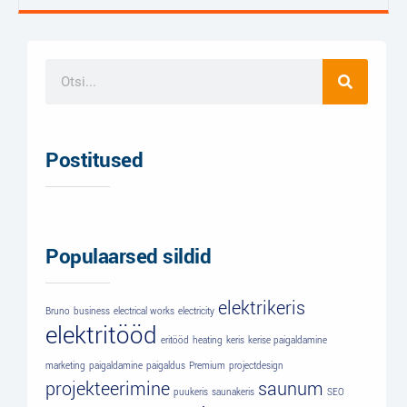
Postitused
Populaarsed sildid
elektrikeris
Bruno
business
electrical works
electricity
elektritööd
eritööd
heating
keris
kerise paigaldamine
marketing
paigaldamine
paigaldus
Premium
projectdesign
projekteerimine
saunum
puukeris
saunakeris
SEO