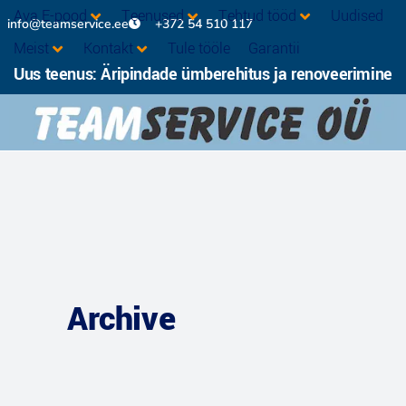
Ava E-pood
Teenused
Tehtud tööd
Uudised
info@teamservice.ee
+372 54 510 117
Meist
Kontakt
Tule tööle
Garantii
Uus teenus: Äripindade ümberehitus ja renoveerimine
Archive