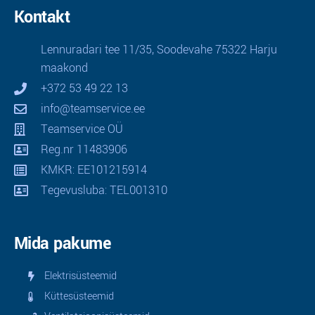
Kontakt
Lennuradari tee 11/35, Soodevahe 75322 Harju
maakond
+372 53 49 22 13
info@teamservice.ee
Teamservice OÜ
Reg.nr 11483906
KMKR: EE101215914
Tegevusluba: TEL001310
Mida pakume
Elektrisüsteemid
Küttesüsteemid