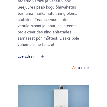
tagatud värske ja vahetuv õhk.
Seejuures peab kogu õhuvahetus
toimuma märkamatult ning olema
stabiilne. Teamservice lähtub
ventilatsiooni ja jahutussüsteeme
projekteerides ning ehitatades
sarnasest põhimõttest. Lisaks pole
vähemoluline fakt, et
Loe Edasi
0
LIKES