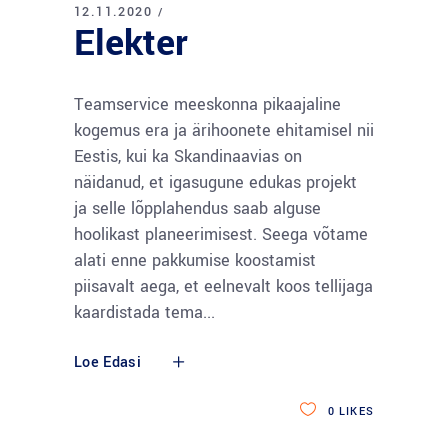
12.11.2020
Elekter
Teamservice meeskonna pikaajaline
kogemus era ja ärihoonete ehitamisel nii
Eestis, kui ka Skandinaavias on
näidanud, et igasugune edukas projekt
ja selle lõpplahendus saab alguse
hoolikast planeerimisest. Seega võtame
alati enne pakkumise koostamist
piisavalt aega, et eelnevalt koos tellijaga
kaardistada tema
Loe Edasi
0
LIKES