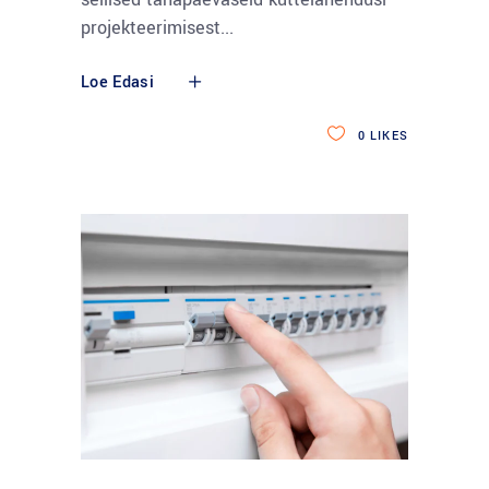
projekteerimisest
Loe Edasi
0
LIKES