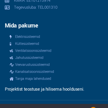
KMKR: EE101215914
Tegevusluba: TEL001310
Mida pakume
Elektrisüsteemid
Küttesüsteemid
Ventilatsioonisüsteemid
Jahutussüsteemid
Veevarustussüsteemid
Kanalisatsioonisüsteemid
Targa maja lahendused
Projektist teostuse ja hilisema hoolduseni.