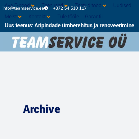
Ava E-pood
Teenused
Tehtud tööd
Uudised
info@teamservice.ee
+372 54 510 117
Meist
Kontakt
Tule tööle
Garantii
Uus teenus: Äripindade ümberehitus ja renoveerimine
Archive