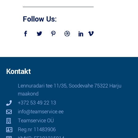
Follow Us:
Kontakt
Lennuradari tee 11/35, Soodevahe 75322 Harju
maakond
+372 53 49 22 13
info@teamservice.ee
Teamservice OÜ
Reg.nr 11483906