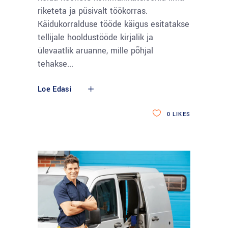
riketeta ja püsivalt töökorras.
Käidukorralduse tööde käigus esitatakse
tellijale hooldustööde kirjalik ja
ülevaatlik aruanne, mille põhjal
tehakse
Loe Edasi
0
LIKES