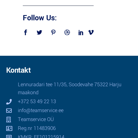
Follow Us:
Kontakt
Lennuradari tee 11/35, Soodevahe 75322 Harju
maakond
+372 53 49 22 13
info@teamservice.ee
Teamservice OÜ
Reg.nr 11483906
KMKR: EE101215914