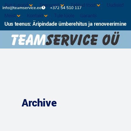
Ava E-pood
Teenused
Tehtud tööd
Uudised
info@teamservice.ee
+372 54 510 117
Meist
Kontakt
Tule tööle
Garantii
Uus teenus: Äripindade ümberehitus ja renoveerimine
Archive