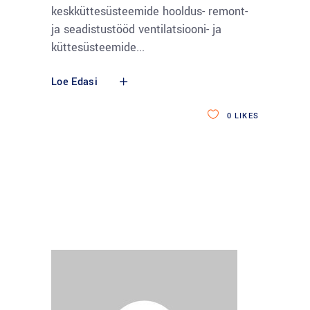
keskküttesüsteemide hooldus- remont-
ja seadistustööd ventilatsiooni- ja
küttesüsteemide
Loe Edasi
0
LIKES