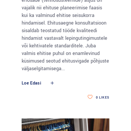
eriosade (tehnosüsteemide) asjus on
vajalik nii ehituse planeerimise faasis
kui ka valminud ehitise seisukorra
hindamisel. Ehitusaegne konsultatsioon
sisaldab teostatud tööde kvaliteedi
hindamist vastavalt lepingutingimustele
või kehtivatele standarditele. Juba
valmis ehitise puhul on enamlevinud
küsimused seotud ehitusvigade põhjuste
väljaselgitamisega
Loe Edasi
0
LIKES