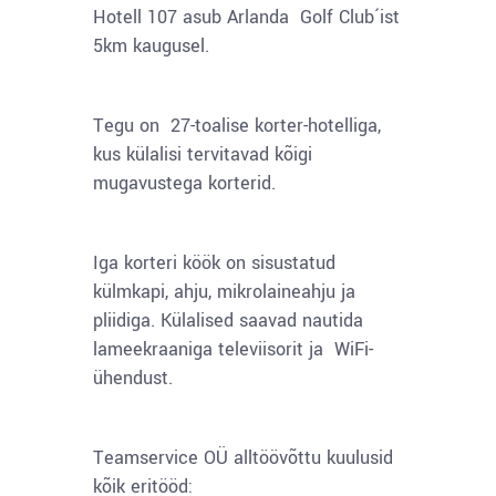
Hotell 107 asub Arlanda Golf Club´ist
5km kaugusel.
Tegu on 27-toalise korter-hotelliga,
kus külalisi tervitavad kõigi
mugavustega korterid.
Iga korteri köök on sisustatud
külmkapi, ahju, mikrolaineahju ja
pliidiga. Külalised saavad nautida
lameekraaniga televiisorit ja WiFi-
ühendust.
Teamservice OÜ alltöövõttu kuulusid
kõik eritööd: