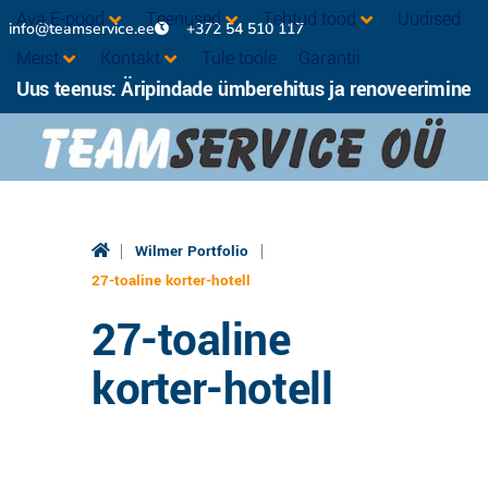
Ava E-pood
Teenused
Tehtud tööd
Uudised
info@teamservice.ee
+372 54 510 117
Meist
Kontakt
Tule tööle
Garantii
Uus teenus: Äripindade ümberehitus ja renoveerimine
|
|
Wilmer Portfolio
27-toaline korter-hotell
27-toaline
korter-hotell