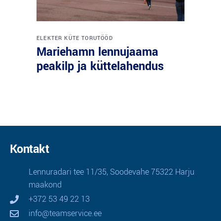
ELEKTER
KÜTE
TORUTÖÖD
Mariehamn lennujaama
peakilp ja küttelahendus
Kontakt
Lennuradari tee 11/35, Soodevahe 75322 Harju
maakond
+372 53 49 22 13
info@teamservice.ee