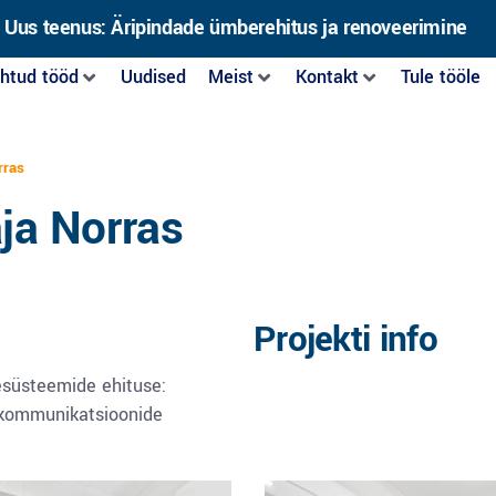
Uus teenus: Äripindade ümberehitus ja renoveerimine
htud tööd
Uudised
Meist
Kontakt
Tule tööle
rras
ja Norras
Projekti info
esüsteemide ehituse:
e kommunikatsioonide