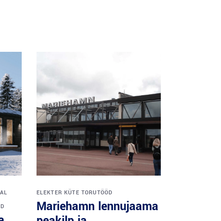
AL
ELEKTER
KÜTE
TORUTÖÖD
Mariehamn lennujaama
ÖD
a
peakilp ja