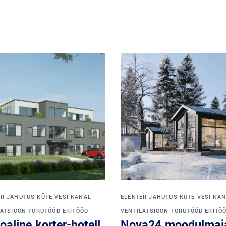
ER
JAHUTUS
KÜTE
VESI
KANAL
ELEKTER
JAHUTUS
KÜTE
VESI
KAN
LATSIOON
TORUTÖÖD
ERITÖÖD
VENTILATSIOON
TORUTÖÖD
ERITÖ
oaline korter-hotell
Nova24 moodulmaj