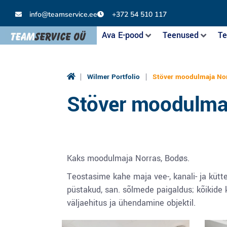
info@teamservice.ee
+372 54 510 117
Ava E-pood
Teenused
Te
|
|
Wilmer Portfolio
Stöver moodulmaja No
Stöver moodulma
Kaks moodulmaja Norras, Bodøs.
Teostasime kahe maja vee-, kanali- ja kütt
püstakud, san. sõlmede paigaldus; kõikid
väljaehitus ja ühendamine objektil.