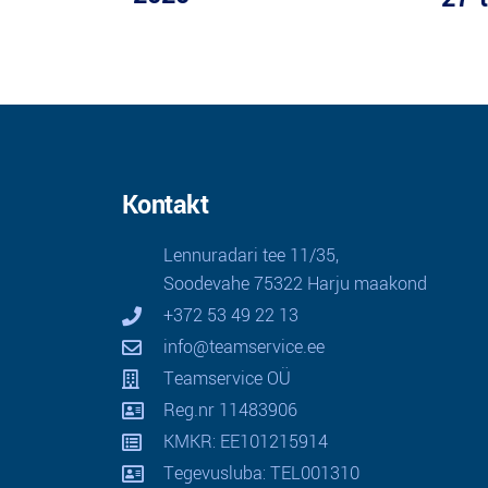
Kontakt
Lennuradari tee 11/35,
Soodevahe 75322 Harju maakond
+372 53 49 22 13
info@teamservice.ee
Teamservice OÜ
Reg.nr 11483906
KMKR: EE101215914
Tegevusluba: TEL001310