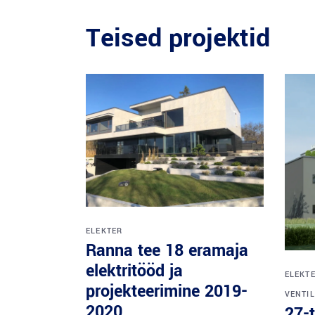
Teised projektid
ELEKTER
Ranna tee 18 eramaja
elektritööd ja
ELEKT
projekteerimine 2019-
VENTI
2020
27-t