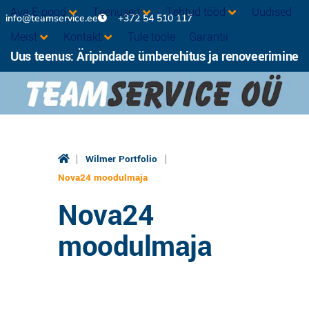
Ava E-pood
Teenused
Tehtud tööd
Uudised
info@teamservice.ee
+372 54 510 117
Meist
Kontakt
Tule tööle
Garantii
Uus teenus: Äripindade ümberehitus ja renoveerimine
|
|
Wilmer Portfolio
Nova24 moodulmaja
Nova24
moodulmaja