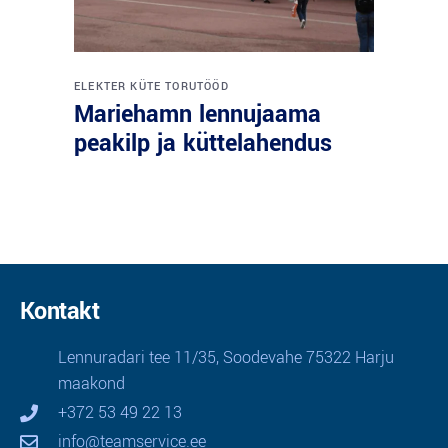
ELEKTER
KÜTE
TORUTÖÖD
Mariehamn lennujaama
peakilp ja küttelahendus
Kontakt
Lennuradari tee 11/35, Soodevahe 75322 Harju
maakond
+372 53 49 22 13
info@teamservice.ee