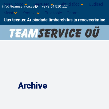
Ava E-pood
Teenused
Tehtud tööd
Uudised
info@teamservice.ee
+372 54 510 117
Meist
Kontakt
Tule tööle
Garantii
Uus teenus: Äripindade ümberehitus ja renoveerimine
Archive