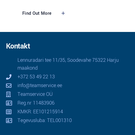
Find Out More
Kontakt
Lennuradari tee 11/35, Soodevahe 75322 Harju
maakond
+372 53 49 22 13
info@teamservice.ee
Teamservice OÜ
Reg.nr 11483906
KMKR: EE101215914
Tegevusluba: TEL001310