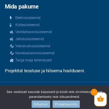
Mida pakume
Elektrisüsteemid
Küttesüsteemid
Ventilatsioonisüsteemid
Jahutussüsteemid
Veevarustussüsteemid
Kanalisatsioonisüsteemid
Targa maja lahendused
Projektist teostuse ja hilisema hoolduseni.
See veebisait kasutab küpsiseid ja küsib teie sirvimiskogemuse
0
© 2025 | Teamservice OÜ | Kõik õigused kaitstud |
parandamiseks teie isikuandmeid.
Privaatsusinfo
|
Müügitingimused
Veebimeister
Woofy.org
Nõustun
Privaatsusinfo