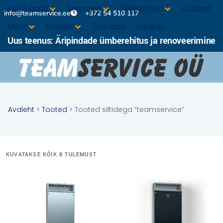
Ava E-pood
Teenused
Tehtud tööd
Uudised
info@teamservice.ee
+372 54 510 117
Meist
Kontakt
Tule tööle
Garantii
Uus teenus: Äripindade ümberehitus ja renoveerimine
Avaleht
>
Tooted
> Tooted siltidega “teamservice”
KUVATAKSE KÕIK 8 TULEMUST