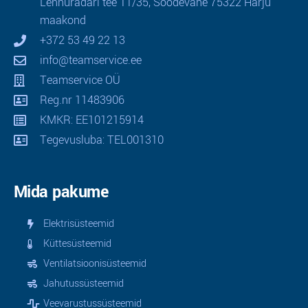
Lennuradari tee 11/35, Soodevahe 75322 Harju
maakond
+372 53 49 22 13
info@teamservice.ee
Teamservice OÜ
Reg.nr 11483906
KMKR: EE101215914
Tegevusluba: TEL001310
Mida pakume
Elektrisüsteemid
Küttesüsteemid
Ventilatsioonisüsteemid
Jahutussüsteemid
Veevarustussüsteemid