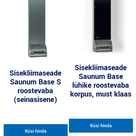
Sisekliimaseade
Sisekliimaseade
Saunum Base
Saunum Base S
lühike roostevaba
roostevaba
korpus, must klaas
(seinasisene)
Küsi hinda
Küsi hinda