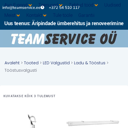
Ava E-pood
Teenused
Tehtud tööd
Uudised
info@teamservice.ee
+372 54 510 117
Meist
Kontakt
Tule tööle
Garantii
Uus teenus: Äripindade ümberehitus ja renoveerimine
Avaleht
>
Tooted
>
LED Valgustid
>
Ladu & Tööstus
>
Tööstusvalgusti
KUVATAKSE KÕIK 3 TULEMUST