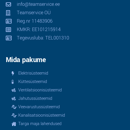
info@teamservice.ee
Teamservice OÜ
Reg.nr 11483906
KMKR: EE101215914
Tegevusluba: TEL001310
Mida pakume
Elektrisüsteemid
Küttesüsteemid
Ventilatsioonisüsteemid
Jahutussüsteemid
Veevarustussüsteemid
Kanalisatsioonisüsteemid
Targa maja lahendused