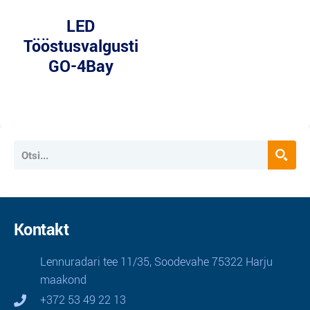
LED
Tööstusvalgusti
GO-4Bay
Kontakt
Lennuradari tee 11/35, Soodevahe 75322 Harju
maakond
+372 53 49 22 13