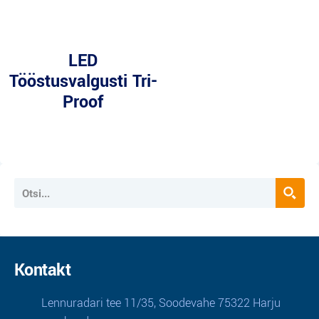
LED
Tööstusvalgusti Tri-
Proof
Kontakt
Lennuradari tee 11/35, Soodevahe 75322 Harju