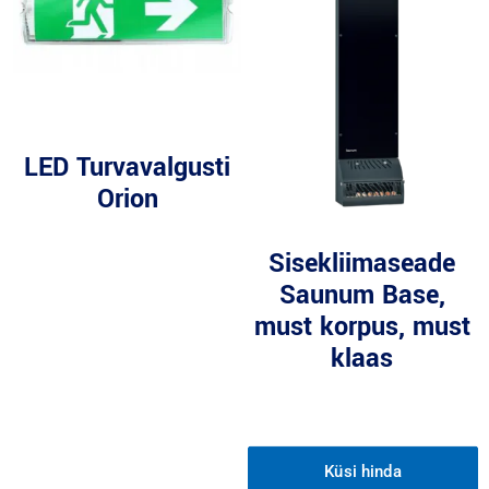
LED Turvavalgusti
Orion
Sisekliimaseade
Saunum Base,
must korpus, must
klaas
Küsi hinda