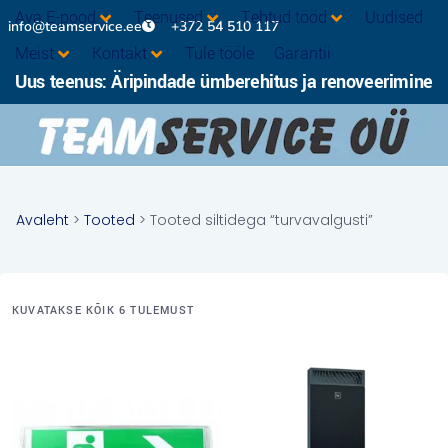
Ava E-pood
Teenused
Tehtud tööd
Uudised
info@teamservice.ee
+372 54 510 117
Meist
Kontakt
Tule tööle
Garantii
Uus teenus: Äripindade ümberehitus ja renoveerimine
Avaleht
>
Tooted
> Tooted siltidega “turvavalgusti”
KUVATAKSE KÕIK 6 TULEMUST