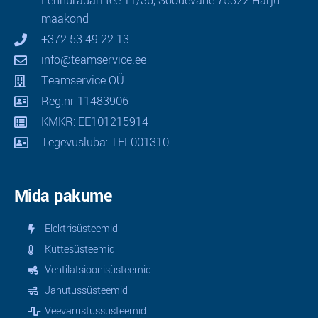
Lennuradari tee 11/35, Soodevahe 75322 Harju
maakond
+372 53 49 22 13
info@teamservice.ee
Teamservice OÜ
Reg.nr 11483906
KMKR: EE101215914
Tegevusluba: TEL001310
Mida pakume
Elektrisüsteemid
Küttesüsteemid
Ventilatsioonisüsteemid
Jahutussüsteemid
Veevarustussüsteemid