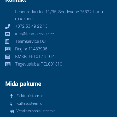
Lennuradari tee 11/35, Soodevahe 75322 Harju
maakond
+372 53 49 22 13
info@teamservice.ee
Teamservice OÜ
Reg.nr 11483906
KMKR: EE101215914
Tegevusluba: TEL001310
Mida pakume
Elektrisüsteemid
Küttesüsteemid
Ventilatsioonisüsteemid