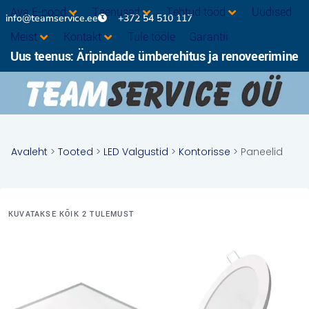
Ava E-pood
Teenused
Tehtud tööd
Uudised
info@teamservice.ee
+372 54 510 117
Meist
Kontakt
Tule tööle
Garantii
Uus teenus: Äripindade ümberehitus ja renoveerimine
Avaleht
>
Tooted
>
LED Valgustid
>
Kontorisse
> Paneelid
KUVATAKSE KÕIK 2 TULEMUST