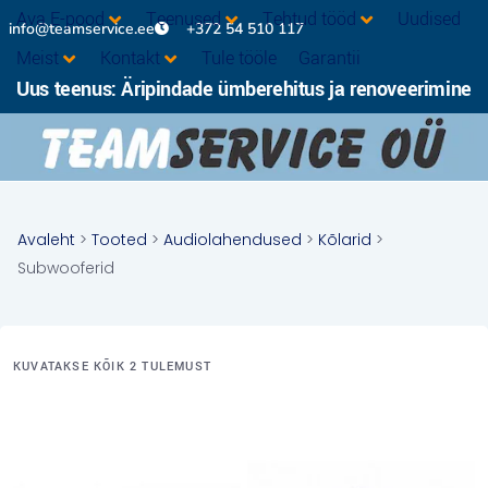
Ava E-pood
Teenused
Tehtud tööd
Uudised
info@teamservice.ee
+372 54 510 117
Meist
Kontakt
Tule tööle
Garantii
Uus teenus: Äripindade ümberehitus ja renoveerimine
Avaleht
>
Tooted
>
Audiolahendused
>
Kõlarid
>
Subwooferid
KUVATAKSE KÕIK 2 TULEMUST