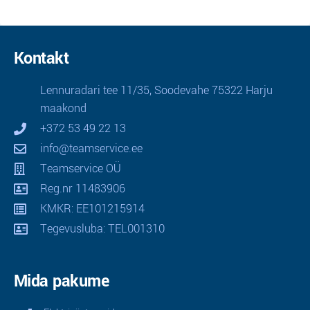
Kontakt
Lennuradari tee 11/35, Soodevahe 75322 Harju
maakond
+372 53 49 22 13
info@teamservice.ee
Teamservice OÜ
Reg.nr 11483906
KMKR: EE101215914
Tegevusluba: TEL001310
Mida pakume