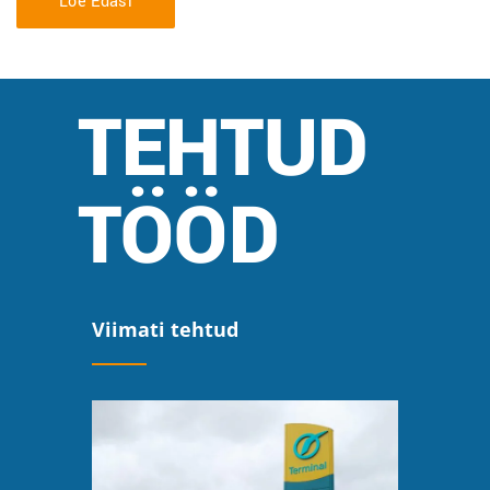
Loe Edasi
TEHTUD
TÖÖD
Viimati tehtud