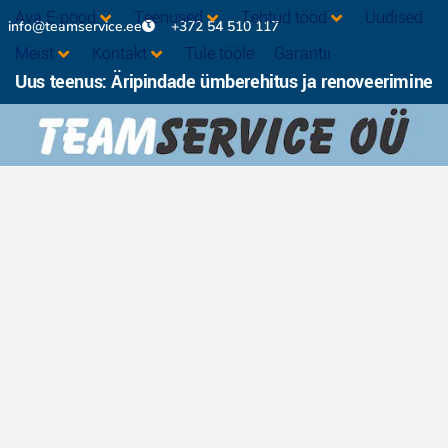
Ava E-pood
Teenused
Tehtud tööd
Uudised
info@teamservice.ee
+372 54 510 117
Meist
Kontakt
Tule tööle
Garantii
Uus teenus: Äripindade ümberehitus ja renoveerimine