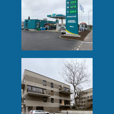
Terminal Oil
tankla
Stockholm,
Bromma: kahe
kortermaja
ventilatsioonitöö
d