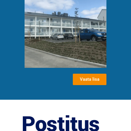
Kaks paarismaja
Soomes, Sipoos
Vaata lisa
Postitus