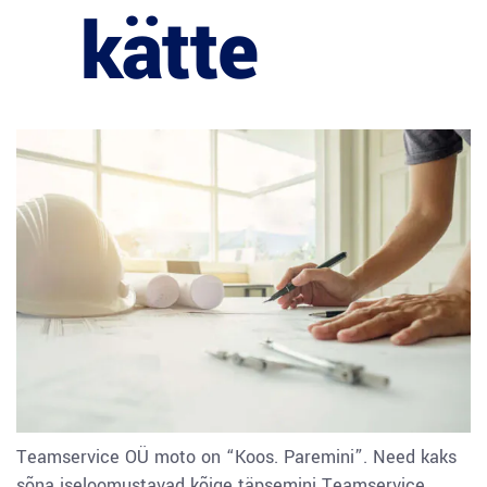
kätte
Teamservice OÜ moto on “Koos. Paremini”. Need kaks
sõna iseloomustavad kõige täpsemini Teamservice