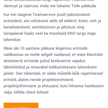
olemust ja väärtust, mida me tahame Teile pakkuda.
Kui me räägime Teamservice poolt pakutavatest
eritöödest, siis mõistame selle all elektrit, kütet, vett ja
kanalisatsiooni, ventilatsiooni ja jahutust ning
tänapäeval lisaks veel ka moodsaid KNX targa maja
lahendusi.
Meie üle 10 aastane pikkune kogemus eritööde
valdkonnas on meile selgelt näidanud, et meie klientidel
eksisteerib eritööde puhul konkreetne vajadus
läbimõeldud ja omavahel kokkutöötavate lahenduste
järele. See tähendab, et oleks mõistlik kõik vajaminevad
eritööd, alates nende projekteerimisest,
projektijuhtimisest ja ehitusest, kuni hilisema hoolduseni
välja, tellida ühest kohast.