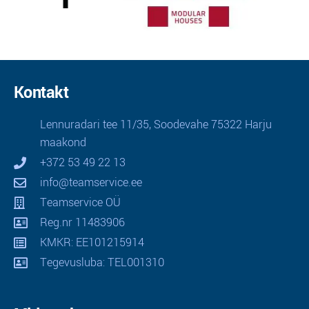
Kontakt
Lennuradari tee 11/35, Soodevahe 75322 Harju
maakond
+372 53 49 22 13
info@teamservice.ee
Teamservice OÜ
Reg.nr 11483906
KMKR: EE101215914
Tegevusluba: TEL001310