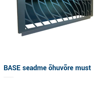
BASE seadme õhuvõre must