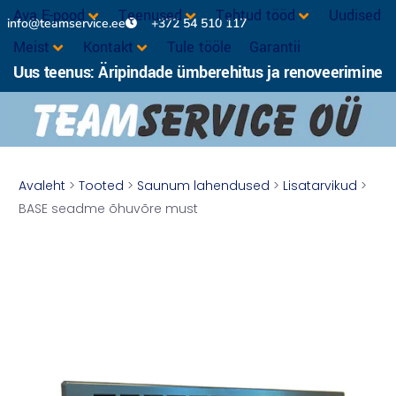
Ava E-pood
Teenused
Tehtud tööd
Uudised
info@teamservice.ee
+372 54 510 117
Meist
Kontakt
Tule tööle
Garantii
Uus teenus: Äripindade ümberehitus ja renoveerimine
Avaleht
>
Tooted
>
Saunum lahendused
>
Lisatarvikud
>
BASE seadme õhuvõre must