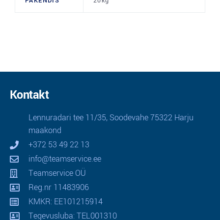
PAKENDIS
20kg
Kontakt
Lennuradari tee 11/35, Soodevahe 75322 Harju
maakond
+372 53 49 22 13
info@teamservice.ee
Teamservice OÜ
Reg.nr 11483906
KMKR: EE101215914
Tegevusluba: TEL001310