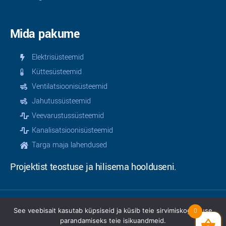
Mida pakume
Elektrisüsteemid
Küttesüsteemid
Ventilatsioonisüsteemid
Jahutussüsteemid
Veevarustussüsteemid
Kanalisatsioonisüsteemid
Targa maja lahendused
Projektist teostuse ja hilisema hoolduseni.
See veebisait kasutab küpsiseid ja küsib teie sirvimiskogemuse
0
© 2025 | Teamservice OÜ | Kõik õigused kaitstud |
parandamiseks teie isikuandmeid.
Privaatsusinfo
|
Müügitingimused