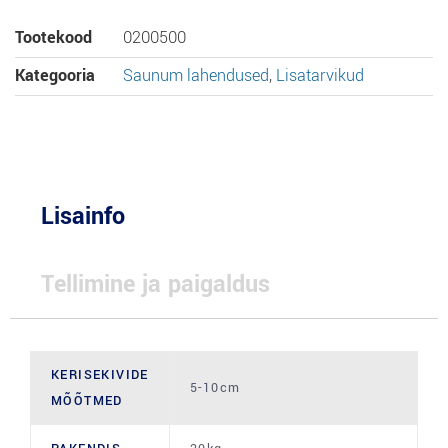
Tootekood
0200500
Kategooria
Saunum lahendused
,
Lisatarvikud
Lisainfo
Tellimine ja paigaldus
KERISEKIVIDE
5-10cm
MÕÕTMED