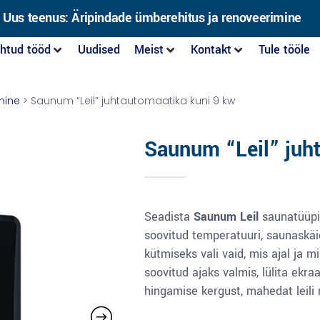
Uus teenus: Äripindade ümberehitus ja renoveerimine
htud tööd
Uudised
Meist
Kontakt
Tule tööle
mine
> Saunum “Leil” juhtautomaatika kuni 9 kw
Saunum “Leil” juh
Seadista
Saunum Leil
saunatüüpid
soovitud temperatuuri, saunaskä
kütmiseks vali vaid, mis ajal ja m
soovitud ajaks valmis, lülita ekr
hingamise kergust, mahedat leili 