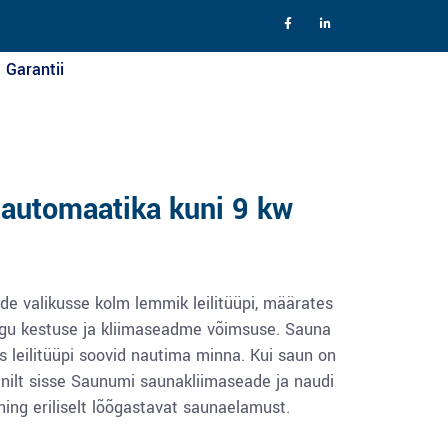
Garantii
tautomaatika kuni 9 kw
e valikusse kolm lemmik leilitüüpi, määrates
igu kestuse ja kliimaseadme võimsuse. Sauna
is leilitüüpi soovid nautima minna. Kui saun on
aanilt sisse Saunumi saunakliimaseade ja naudi
ning eriliselt lõõgastavat saunaelamust.