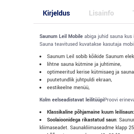
Kirjeldus
Lisainfo
Saunum Leil Mobile
abiga juhid sauna kus 
Sauna teavitused kuvatakse kasutaja mobiil
Saunum Leil sobib kõikide Saunum elekt
lihtne sauna kütmine ja juhtimine,
optimeeritud kerise kütmisaeg ja saun
puutetundlik juhtpuldi ekraan,
eestikeelne menüü,
Kolm eelseadistavat leilitüüpi
Proovi erinev
Klassikaline põhjamaine kuum leilisaun
Soolaioonidega rikastatud saun
: Saunu
kliimaseadet. Saunakliimaseadme klapp 25