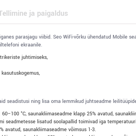
Tellimine ja paigaldus
iganes parasjagu viibid. Seo WiFi-võrku ühendatud Mobile s
telefoni ekraanile.
rikeriste juhtimiseks,
a kasutuskogemus,
aid seadistusi ning lisa oma lemmikud juhtseadme leilitüüpide
:
60–100 °C, saunakliimaseadme klapp 25% avatud, saunakli
mi seadmetesse lisatud soolapallid toimivad iga temperatuuri
% avatud, saunakliimaseadme võimsus 1-3.