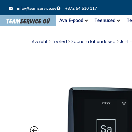
info@teamservice.ee
+372 54 510 117
Ava E-pood
Teenused
Te
Avaleht
>
Tooted
>
Saunum lahendused
>
Juhti