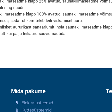
akliimaseadme klapp 25% avatud, saunakliimaseadme võimsu
li ning naudi!
kliimaseadme klapp 100% avatud, saunakliimaseadme võims
us, seda rohkem tekib leili viskamisel auru.
niisket aururikast sanaariumit, hoia saunakliimaseadme klap
t kui palju leiliauru soovid nautida.
Mida pakume
Te
Elektrisüsteemid
Küttesüsteemid