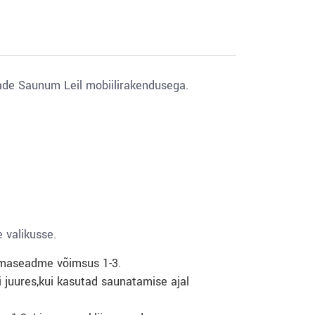
eade Saunum Leil mobiilirakendusega.
 valikusse.
imaseadme võimsus 1-3.
 juures,kui kasutad saunatamise ajal