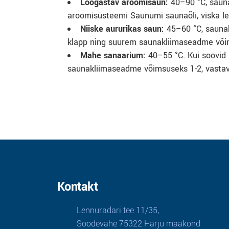
Lõõgastav aroomisaun:
40–90 °C, saun
aroomisüsteemi Saunumi saunaõli, viska lei
Niiske aururikas saun:
45–60 °C, sauna
klapp ning suurem saunakliimaseadme võims
Mahe sanaarium:
40–55 °C. Kui soovid 
saunakliimaseadme võimsuseks 1-2, vastaval
Kontakt
Lennuradari tee 11/35,
Soodevahe 75322 Harju maakond