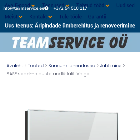
Ava E-pood
Teenused
Tehtud tööd
Uudised
info@teamservice.ee
+372 54 510 117
Meist
Kontakt
Tule tööle
Garantii
Uus teenus: Äripindade ümberehitus ja renoveerimine
Avaleht
>
Tooted
>
Saunum lahendused
>
Juhtimine
>
BASE seadme puutetundlik lüliti Valge