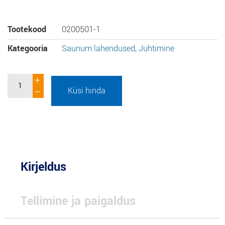
Tootekood
0200501-1
Kategooria
Saunum lahendused
,
Juhtimine
Küsi hinda
Kirjeldus
Tellimine ja paigaldus