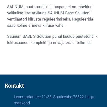
SAUNUMi puutetundlik lülituspaneel on mõeldud
valikulise lisatarvikuna SAUNUM Base Solution´i
ventilaatori kiiruste reguleerimiseks. Reguleerida
saab kolme erineva kiiruse vahel.
Saunum BASE S Solution puhul kuulub puutetundlik
lülituspaneel komplekti ja ei vaja eraldi tellimist.
Kontakt
Lennuradari tee 11/35, Soodevahe 75322 Harju
maakond