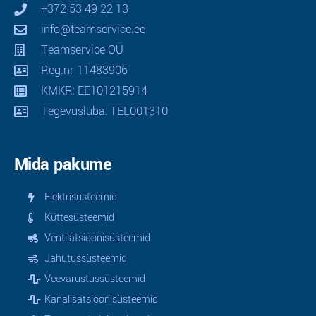
+372 53 49 22 13
info@teamservice.ee
Teamservice OÜ
Reg.nr 11483906
KMKR: EE101215914
Tegevusluba: TEL001310
Mida pakume
Elektrisüsteemid
Küttesüsteemid
Ventilatsioonisüsteemid
Jahutussüsteemid
Veevarustussüsteemid
Kanalisatsioonisüsteemid