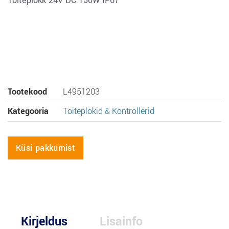
Toiteplokk 24V DC 150W IP67
Tootekood
L4951203
Kategooria
Toiteplokid & Kontrollerid
Küsi pakkumist
Kirjeldus
Lisainfo