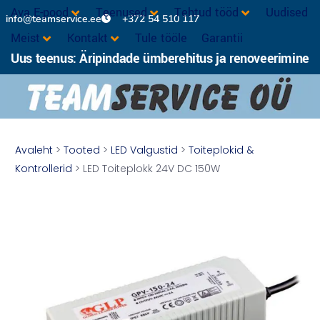
Ava E-pood
Teenused
Tehtud tööd
Uudised
info@teamservice.ee
+372 54 510 117
Meist
Kontakt
Tule tööle
Garantii
Uus teenus: Äripindade ümberehitus ja renoveerimine
Avaleht
>
Tooted
>
LED Valgustid
>
Toiteplokid &
Kontrollerid
> LED Toiteplokk 24V DC 150W