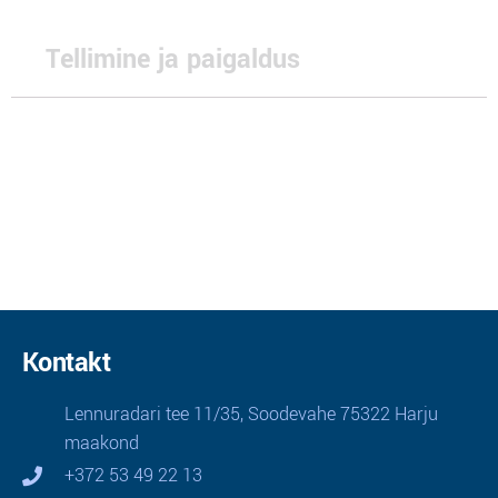
Tellimine ja paigaldus
Kontakt
Lennuradari tee 11/35, Soodevahe 75322 Harju
maakond
+372 53 49 22 13