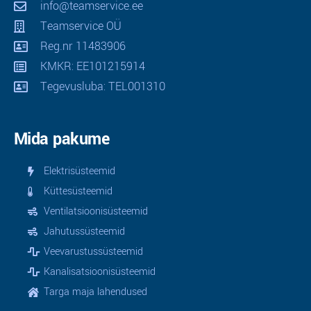
info@teamservice.ee
Teamservice OÜ
Reg.nr 11483906
KMKR: EE101215914
Tegevusluba: TEL001310
Mida pakume
Elektrisüsteemid
Küttesüsteemid
Ventilatsioonisüsteemid
Jahutussüsteemid
Veevarustussüsteemid
Kanalisatsioonisüsteemid
Targa maja lahendused