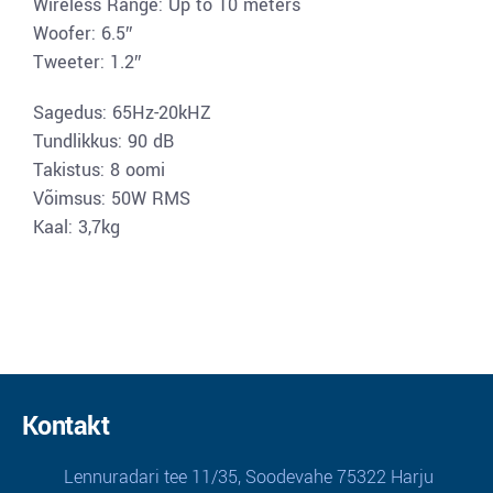
Wireless Range: Up to 10 meters
Woofer: 6.5″
Tweeter: 1.2″
Sagedus: 65Hz-20kHZ
Tundlikkus: 90 dB
Takistus: 8 oomi
Võimsus: 50W RMS
Kaal: 3,7kg
Kontakt
Lennuradari tee 11/35, Soodevahe 75322 Harju