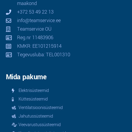
maakond
+372 53 49 22 13
info@teamservice.ee
Teamservice OÜ
Reg.nr 11483906
KMKR: EE101215914
Tegevusluba: TEL001310
Mida pakume
Elektrisüsteemid
Küttesüsteemid
Ventilatsioonisüsteemid
Jahutussüsteemid
Veevarustussüsteemid