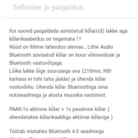
Tellimine ja paigaldus
Kui soovid paigaldada süvistatud kõlari(d) lakke aga
kõlarikaabeldus on tegemata !?
Nüüd on llihtne lahendus olemas , Lithe Audio
Bluetooth süvisatud kõlar on koos võimenduse ja
Bluetooth vastuvõtjaga.
Lõika lakke õige suurusega ava (210mm, NB!
karkass ei tohi taha jääda) ja ühenda kõlar
vooluvõrku. Ühenda kõlar Bluetoothiga oma
nutiseadmega ja alusta muusika nautimist.
PAAR-1x aktiivne kõlar + 1x passiivne kõlar (
ühendatakse kõlarikaabliga aktiivse kõlariga )
Töötab mistahes Bluetooth 4.0 seadmega