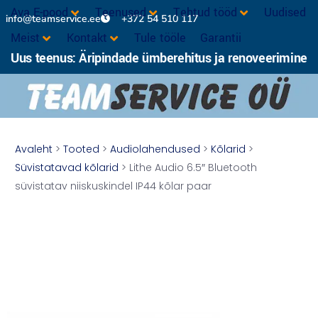
Ava E-pood
Teenused
Tehtud tööd
Uudised
info@teamservice.ee
+372 54 510 117
Meist
Kontakt
Tule tööle
Garantii
Uus teenus: Äripindade ümberehitus ja renoveerimine
Avaleht
>
Tooted
>
Audiolahendused
>
Kõlarid
>
Süvistatavad kõlarid
> Lithe Audio 6.5″ Bluetooth
süvistatav niiskuskindel IP44 kõlar paar