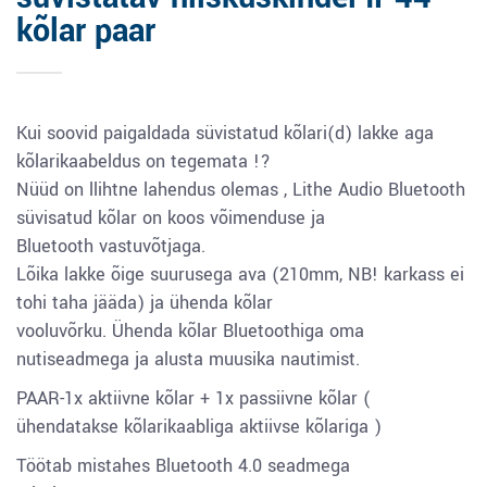
kõlar paar
Kui soovid paigaldada süvistatud kõlari(d) lakke aga
kõlarikaabeldus on tegemata !?
Nüüd on llihtne lahendus olemas , Lithe Audio Bluetooth
süvisatud kõlar on koos võimenduse ja
Bluetooth vastuvõtjaga.
Lõika lakke õige suurusega ava (210mm, NB! karkass ei
tohi taha jääda) ja ühenda kõlar
vooluvõrku. Ühenda kõlar Bluetoothiga oma
nutiseadmega ja alusta muusika nautimist.
PAAR-1x aktiivne kõlar + 1x passiivne kõlar (
ühendatakse kõlarikaabliga aktiivse kõlariga )
Töötab mistahes Bluetooth 4.0 seadmega